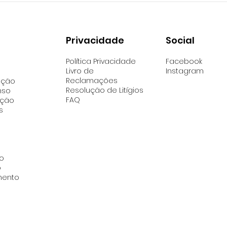
Social
Privacidade
Facebook
Política Privacidade
Instagram
Livro de
Reclamações
ação
Resolução de Litígios
nso
FAQ
ação
s
o
o
mento