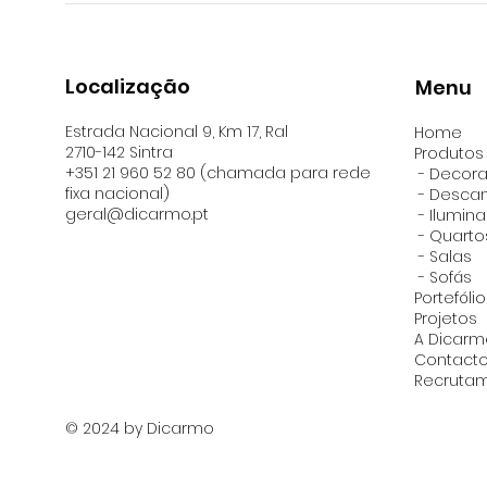
Localização
Menu
Estrada Nacional 9, Km 17, Ral
Home
2710-142 Sintra
Produtos
+351 21 960 52 80 (chamada para rede
- Decor
fixa nacional)
- Desca
geral@dicarmo.pt
- Ilumin
-
Quarto
-
Salas
- Sofás
Portefólio
Projetos
A Dicarm
Contact
Recruta
© 2024 by Dicarmo