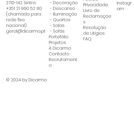
2710-142 Sintra
- Decoração
Instagr
Privacidade
+351 21 960 52 80
- Descanso
am
Livro de
(chamada para
- Iluminação
Reclamaçõe
rede fixa
-
Quartos
s
nacional)
-
Salas
Resolução
geral@dicarmo.pt
- Sofás
de Litígios
Portefólio
FAQ
Projetos
A Dicarmo
Contacto
Recrutament
o
© 2024 by Dicarmo