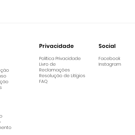
Social
Privacidade
Facebook
Política Privacidade
Instagram
Livro de
Reclamações
ação
Resolução de Litígios
nso
FAQ
ação
s
o
o
mento