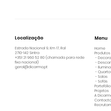
Localização
Menu
Estrada Nacional 9, Km 17, Ral
Home
2710-142 Sintra
Produtos
+351 21 960 52 80 (chamada para rede
- Decor
fixa nacional)
- Desca
geral@dicarmo.pt
- Ilumin
-
Quarto
-
Salas
- Sofás
Portefólio
Projetos
A Dicarm
Contact
Recruta