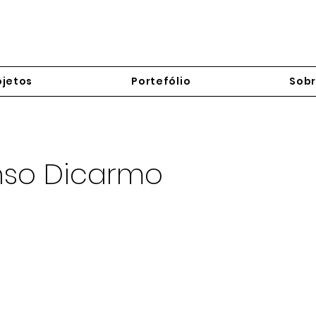
ojetos
Portefólio
Sob
so Dicarmo