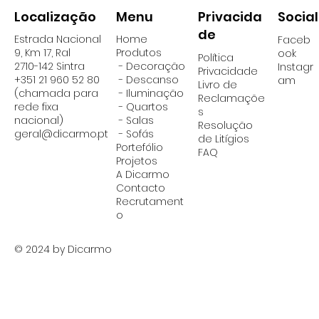
Localização
Social
Menu
Privacida
de
Estrada Nacional
Home
Faceb
9, Km 17, Ral
Produtos
ook
Política
2710-142 Sintra
- Decoração
Instagr
Privacidade
+351 21 960 52 80
- Descanso
am
Livro de
(chamada para
- Iluminação
Reclamaçõe
rede fixa
-
Quartos
s
nacional)
-
Salas
Resolução
geral@dicarmo.pt
- Sofás
de Litígios
Portefólio
FAQ
Projetos
A Dicarmo
Contacto
Recrutament
o
© 2024 by Dicarmo