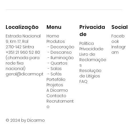
Localização
Social
Menu
Privacida
de
Estrada Nacional
Home
Faceb
9, Km 17, Ral
Produtos
ook
Política
2710-142 Sintra
- Decoração
Instagr
Privacidade
+351 21 960 52 80
- Descanso
am
Livro de
(chamada para
- Iluminação
Reclamaçõe
rede fixa
-
Quartos
s
nacional)
-
Salas
Resolução
geral@dicarmo.pt
- Sofás
de Litígios
Portefólio
FAQ
Projetos
A Dicarmo
Contacto
Recrutament
o
© 2024 by Dicarmo