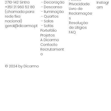
2710-142 Sintra
- Decoração
Instagr
Privacidade
+351 21 960 52 80
- Descanso
am
Livro de
(chamada para
- Iluminação
Reclamaçõe
rede fixa
-
Quartos
s
nacional)
-
Salas
Resolução
geral@dicarmo.pt
- Sofás
de Litígios
Portefólio
FAQ
Projetos
A Dicarmo
Contacto
Recrutament
o
© 2024 by Dicarmo