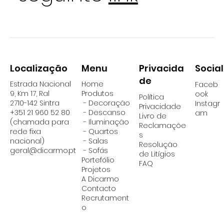
Localização
Social
Menu
Privacida
de
Estrada Nacional
Home
Faceb
9, Km 17, Ral
Produtos
ook
Política
2710-142 Sintra
- Decoração
Instagr
Privacidade
+351 21 960 52 80
- Descanso
am
Livro de
(chamada para
- Iluminação
Reclamaçõe
rede fixa
-
Quartos
s
nacional)
-
Salas
Resolução
geral@dicarmo.pt
- Sofás
de Litígios
Portefólio
FAQ
Projetos
A Dicarmo
Contacto
Recrutament
o