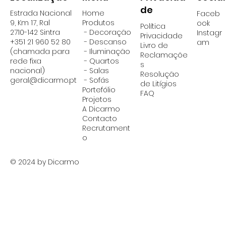
de
Estrada Nacional
Home
Faceb
9, Km 17, Ral
Produtos
ook
Política
2710-142 Sintra
- Decoração
Instagr
Privacidade
+351 21 960 52 80
- Descanso
am
Livro de
(chamada para
- Iluminação
Reclamaçõe
rede fixa
-
Quartos
s
nacional)
-
Salas
Resolução
geral@dicarmo.pt
- Sofás
de Litígios
Portefólio
FAQ
Projetos
A Dicarmo
Contacto
Recrutament
o
© 2024 by Dicarmo