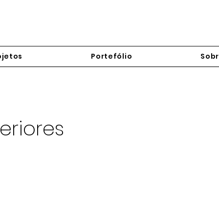
ojetos
Portefólio
Sob
teriores