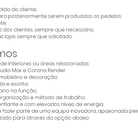
dido do cliente;
ara posteriormente serem produzidos os pedidos;
te;
dos clientes, sempre que necessário;
s lojas sempre que solicitado.
imos
e Interiores ou áreas relacionadas;
tudio Max e Corona Render;
mobiliário e decoração;
da e escrita;
 ano na função;
organização e método de trabalho;
confiante e com elevados níveis de energia.
 fazer parte de uma equipa inovadora, apaixonada pel
lizado para através da opção abaixo.