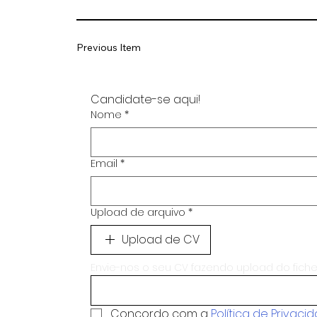
Previous Item
Candidate-se aqui!
Nome
*
Email
*
Upload de arquivo
*
Upload de CV
Envie-nos o seu CV fazendo upload do fiche
Concordo com a 
Política de Privaci