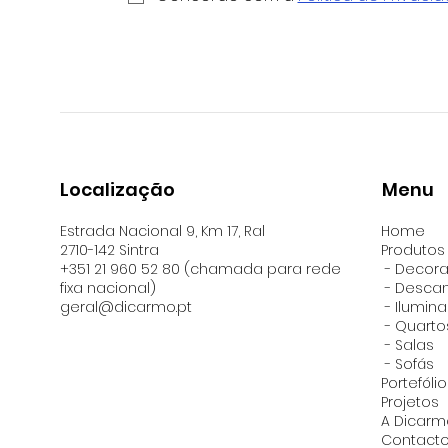
Localização
Menu
Estrada Nacional 9, Km 17, Ral
Home
2710-142 Sintra
Produtos
+351 21 960 52 80 (chamada para rede
- Decor
fixa nacional)
- Desca
geral@dicarmo.pt
- Ilumin
-
Quarto
-
Salas
- Sofás
Portefólio
Projetos
A Dicarm
Contact