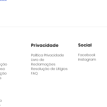
Social
Privacidade
Facebook
Política Privacidade
Instagram
Livro de
Reclamações
ação
Resolução de Litígios
nso
FAQ
ação
s
o
o