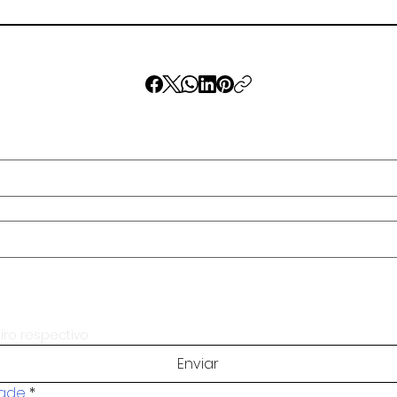
iro respectivo
Enviar
dade
*